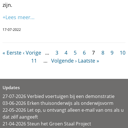
zijn.
+Lees meer...
17-07-2022
« Eerste
‹ Vorige
…
3
4
5
6
7
8
9
10
11
…
Volgende ›
Laatste »
Updates
27-07-2026 Verbied voertuigen bij een demonstratie
03-06-2026 Erken thuisonderwijs als onderwijsvorm
22-05-2026 Let op, u ontvangt alleen e-mail van ons als u
dat zélf aangeeft
21-04-2026 Steun het Groen Staal Project