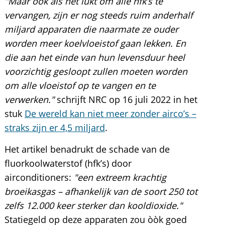
"Maar ook als het lukt om alle hfk’s te
vervangen, zijn er nog steeds ruim anderhalf
miljard apparaten die naarmate ze ouder
worden meer koelvloeistof gaan lekken. En
die aan het einde van hun levensduur heel
voorzichtig gesloopt zullen moeten worden
om alle vloeistof op te vangen en te
verwerken."
schrijft NRC op 16 juli 2022 in het
stuk
De wereld kan niet meer zonder airco’s –
straks zijn er 4,5 miljard
.
Het artikel benadrukt de schade van de
fluorkoolwaterstof (hfk’s) door
airconditioners:
"een extreem krachtig
broeikasgas – afhankelijk van de soort 250 tot
zelfs 12.000 keer sterker dan kooldioxide."
Statiegeld op deze apparaten zou òòk goed